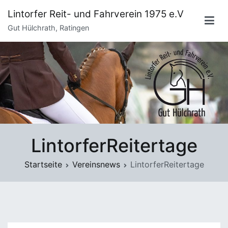
Zum
Lintorfer Reit- und Fahrverein 1975 e.V
Inhalt
Gut Hülchrath, Ratingen
springen
LintorferReitertage
Startseite
Vereinsnews
LintorferReitertage